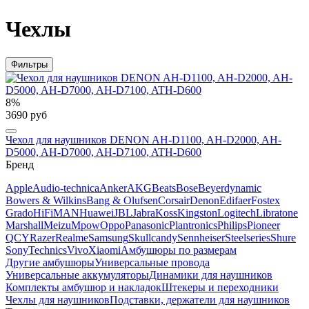
Чехлы
Фильтры
8%
3690 руб
Чехол для наушников DENON AH-D1100, AH-D2000, AH-
D5000, AH-D7000, AH-D7100, ATH-D600
Бренд
Apple
Audio-technica
Anker
AKG
Beats
Bose
Beyerdynamic
Bowers & Wilkins
Bang & Olufsen
Corsair
Denon
Edifaer
Fostex
Grado
HiFiMAN
Huawei
JBL
Jabra
Koss
Kingston
Logitech
Libratone
Marshall
Meizu
Mpow
Oppo
Panasonic
Plantronics
Philips
Pioneer
QCY
Razer
Realme
Samsung
Skullcandy
Sennheiser
Steelseries
Shure
Sony
Technics
Vivo
Xiaomi
Амбушюры по размерам
Другие амбушюры
Универсальные провода
Универсальные аккумуляторы
Динамики для наушников
Комплекты амбушюр и накладок
Штекеры и переходники
Чехлы для наушников
Подставки, держатели для наушников