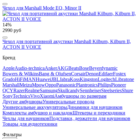
Чехол для Marshall Mode EQ, Minor II
14%
2990 руб
Чехол для портативной акустики Marshall Kilburn, Kilburn II,
ACTON II VOICE
Бренд
Apple
Audio-technica
Anker
AKG
Beats
Bose
Beyerdynamic
Bowers & Wilkins
Bang & Olufsen
Corsair
Denon
Edifaer
Fostex
Grado
HiFiMAN
Huawei
JBL
Jabra
Koss
Kingston
Logitech
Libratone
Marshall
Meizu
Mpow
Oppo
Panasonic
Plantronics
Philips
Pioneer
QCY
Razer
Realme
Samsung
Skullcandy
Sennheiser
Steelseries
Shure
Sony
Technics
Vivo
Xiaomi
Амбушюры по размерам
Другие амбушюры
Универсальные провода
Универсальные аккумуляторы
Динамики для наушников
Комплекты амбушюр и накладок
Штекеры и переходники
Чехлы для наушников
Подставки, держатели для наушников
Товары для аудиотехники
Фильтры