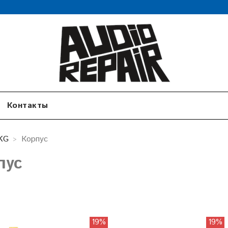
Контакты
KG
Корпус
пус
19%
19%