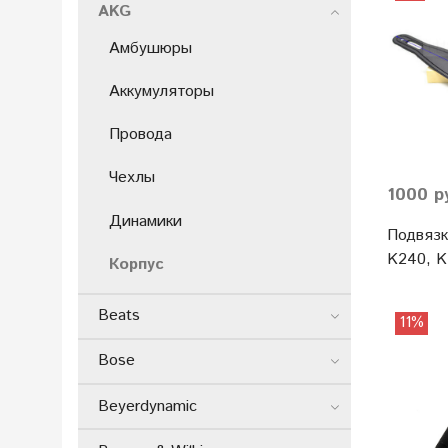
AKG
Амбушюры
Аккумуляторы
Провода
Чехлы
1000 р
Динамики
Подвяз
K240, K
Корпус
Beats
11%
Bose
Beyerdynamic