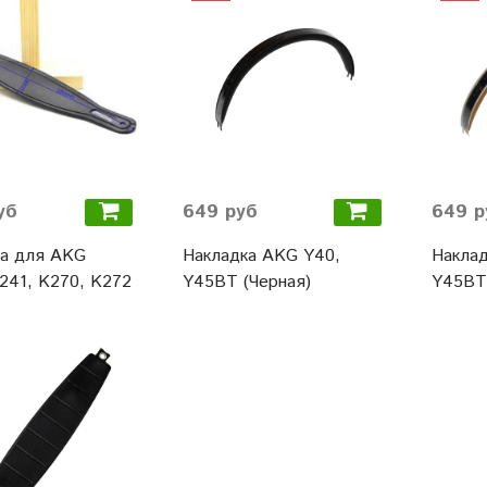
уб
649 руб
649 р
ка для AKG
Накладка AKG Y40,
Наклад
241, K270, K272
Y45BT (Черная)
Y45BT