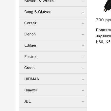
Bowers & Wilkins
Bang & Olufsen
790 ру
Corsair
Подвязк
Denon
наушник
K66, K5
Edifaer
Fostex
Grado
HiFiMAN
Huawei
JBL