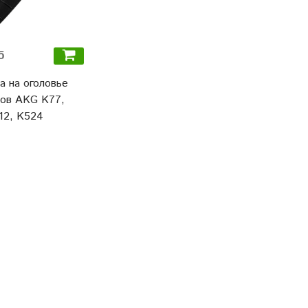
б
а на оголовье
ов AKG K77,
12, K524