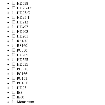
HD598
HD25-13
HD25-C
HD25-1
HD212
HD497
HD202
HD201
RS180
RS160
PC350
HD265
HD525
HD535
PC330
PC166
PC151
PC161
HD25
IE8
IE80
Momentum