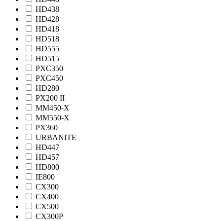
HD438
HD428
HD418
HD518
HD555
HD515
PXC350
PXC450
HD280
PX200 II
MM450-X
MM550-X
PX360
URBANITE
HD447
HD457
HD800
IE800
CX300
CX400
CX500
CX300P