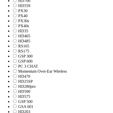
HD700
HD559
PX30
PX40
PX30s
PX40s
HD35
HD465
HD485
RS165
RS175
GSP 300
GSP 600
PC 3 CHAT
Momentum Over-Ear Wireless
HD470
HD25SP
HD280pro
HD590
HD575
GSP 500
GSA 601
HD203