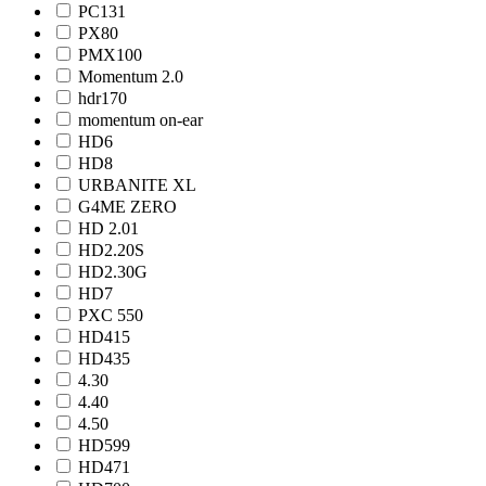
PC131
PX80
PMX100
Momentum 2.0
hdr170
momentum on-ear
HD6
HD8
URBANITE XL
G4ME ZERO
HD 2.01
HD2.20S
HD2.30G
HD7
PXC 550
HD415
HD435
4.30
4.40
4.50
HD599
HD471