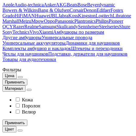
Apple
Audio-technica
Anker
AKG
Beats
Bose
Beyerdynamic
Bowers & Wilkins
Bang & Olufsen
Corsair
Denon
Edifaer
Fostex
Grado
HiFiMAN
Huawei
JBL
Jabra
Koss
Kingston
Logitech
Libratone
Marshall
Meizu
Mpow
Oppo
Panasonic
Plantronics
Philips
Pioneer
QCY
Razer
Realme
Samsung
Skullcandy
Sennheiser
Steelseries
Shure
Sony
Technics
Vivo
Xiaomi
Амбушюры по размерам
Другие амбушюры
Универсальные провода
Универсальные аккумуляторы
Динамики для наушников
Комплекты амбушюр и накладок
Штекеры и переходники
Чехлы для наушников
Подставки, держатели для наушников
Товары для аудиотехники
Фильтры
Цена
Применить
Материал
Кожа
Поролон
Велюр
Применить
Цвет