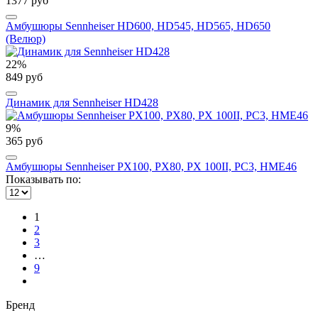
1377 руб
Амбушюры Sennheiser HD600, HD545, HD565, HD650
(Велюр)
22%
849 руб
Динамик для Sennheiser HD428
9%
365 руб
Амбушюры Sennheiser PX100, PX80, PX 100II, PC3, HME46
Показывать по:
1
2
3
…
9
Бренд