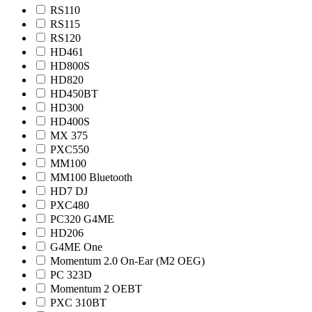
RS110
RS115
RS120
HD461
HD800S
HD820
HD450BT
HD300
HD400S
MX 375
PXC550
MM100
MM100 Bluetooth
HD7 DJ
PXC480
PC320 G4ME
HD206
G4ME One
Momentum 2.0 On-Ear (M2 OEG)
PC 323D
Momentum 2 OEBT
PXC 310BT