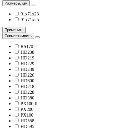
Размеры, мм
91x71x23
91x71x25
Применить
Совместимость
RS170
HD238
HD219
HD229
HD239
HD220
HD600
HD218
HD228
HD380
PX100 II
PX200
PX100
HD558
HD595