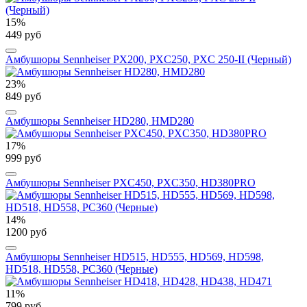
15%
449 руб
Амбушюры Sennheiser PX200, PXC250, PXC 250-II (Черный)
23%
849 руб
Амбушюры Sennheiser HD280, HMD280
17%
999 руб
Амбушюры Sennheiser PXC450, PXC350, HD380PRO
14%
1200 руб
Амбушюры Sennheiser HD515, HD555, HD569, HD598,
HD518, HD558, PC360 (Черные)
11%
799 руб