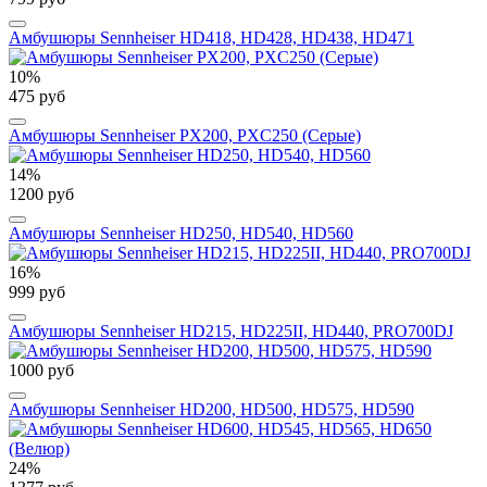
Амбушюры Sennheiser HD418, HD428, HD438, HD471
10%
475 руб
Амбушюры Sennheiser PX200, PXC250 (Серые)
14%
1200 руб
Амбушюры Sennheiser HD250, HD540, HD560
16%
999 руб
Амбушюры Sennheiser HD215, HD225II, HD440, PRO700DJ
1000 руб
Амбушюры Sennheiser HD200, HD500, HD575, HD590
24%