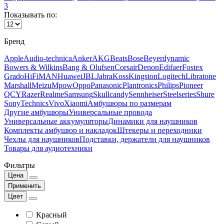
3
Показывать по:
Бренд
Apple
Audio-technica
Anker
AKG
Beats
Bose
Beyerdynamic
Bowers & Wilkins
Bang & Olufsen
Corsair
Denon
Edifaer
Fostex
Grado
HiFiMAN
Huawei
JBL
Jabra
Koss
Kingston
Logitech
Libratone
Marshall
Meizu
Mpow
Oppo
Panasonic
Plantronics
Philips
Pioneer
QCY
Razer
Realme
Samsung
Skullcandy
Sennheiser
Steelseries
Shure
Sony
Technics
Vivo
Xiaomi
Амбушюры по размерам
Другие амбушюры
Универсальные провода
Универсальные аккумуляторы
Динамики для наушников
Комплекты амбушюр и накладок
Штекеры и переходники
Чехлы для наушников
Подставки, держатели для наушников
Товары для аудиотехники
Фильтры
Цена
Применить
Цвет
Красный