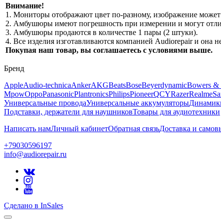
Внимание!
1. Мониторы отображают цвет по-разному, изображение может 
2. Амбушюры имеют погрешность при измерении и могут отлич
3. Амбушюры продаются в количестве 1 пары (2 штуки).
4. Все изделия изготавливаются компанией Audiorepair и она
Покупая наш товар, вы соглашаетесь с условиями выше.
Бренд
Apple
Audio-technica
Anker
AKG
Beats
Bose
Beyerdynamic
Bowers & 
Mpow
Oppo
Panasonic
Plantronics
Philips
Pioneer
QCY
Razer
Realme
Sa
Универсальные провода
Универсальные аккумуляторы
Динамик
Подставки, держатели для наушников
Товары для аудиотехники
Написать нам
Личный кабинет
Обратная связь
Доставка и самов
+79030596197
info@audiorepair.ru
Сделано в InSales