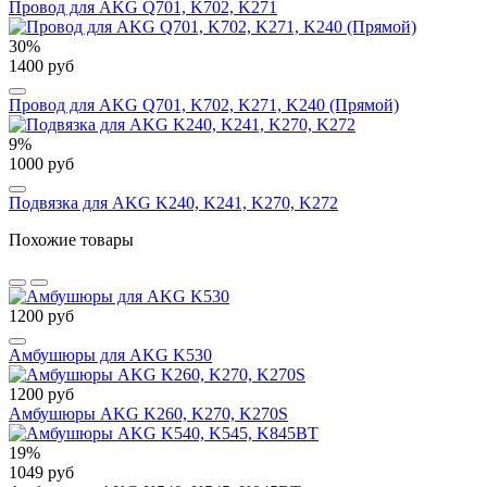
Провод для AKG Q701, K702, K271
30%
1400 руб
Провод для AKG Q701, K702, K271, K240 (Прямой)
9%
1000 руб
Подвязка для AKG K240, K241, K270, K272
Похожие товары
1200 руб
Амбушюры для AKG K530
1200 руб
Амбушюры AKG K260, K270, K270S
19%
1049 руб