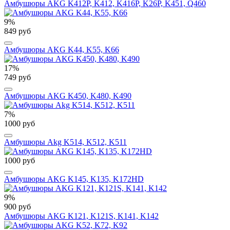
Амбушюры AKG K412P, K412, K416P, K26P, K451, Q460
9%
849 руб
Амбушюры AKG K44, K55, K66
17%
749 руб
Амбушюры AKG K450, K480, K490
7%
1000 руб
Амбушюры Akg K514, K512, K511
1000 руб
Амбушюры AKG K145, K135, K172HD
9%
900 руб
Амбушюры AKG K121, K121S, K141, K142