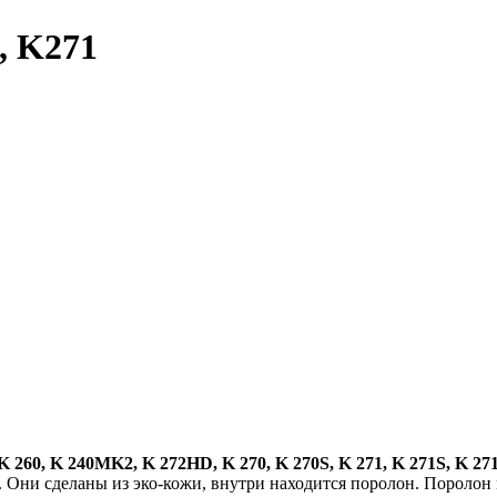
 K271
K 260, K 240MK2, K 272HD, K 270, K 270S, K 271, K 271S, K 271
 Они сделаны из эко-кожи, внутри находится поролон. Поролон