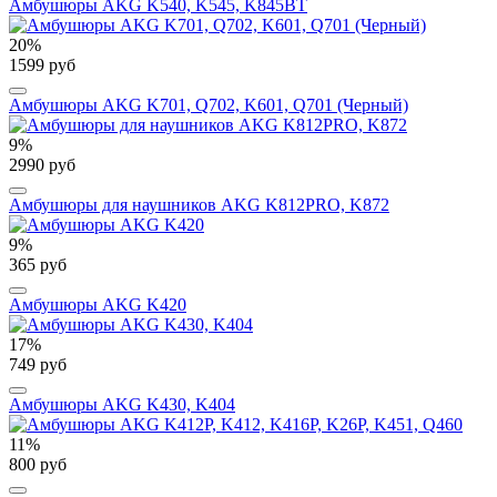
Амбушюры AKG K540, K545, K845BT
20%
1599 руб
Амбушюры AKG K701, Q702, K601, Q701 (Черный)
9%
2990 руб
Амбушюры для наушников AKG K812PRO, K872
9%
365 руб
Амбушюры AKG K420
17%
749 руб
Амбушюры AKG K430, K404
11%
800 руб