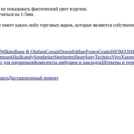
не показывать фактический цвет изделия.
аться на 1-5мм.
 не имеет каких-либо торговых марок, которые являются собств
Wilkins
Bang & Olufsen
Corsair
Denon
Edifaer
Fostex
Grado
HiFiMAN
H
msung
Skullcandy
Sennheiser
Steelseries
Shure
Sony
Technics
Vivo
Xiaom
и для наушников
Комплекты амбушюр и накладок
Штекеры и пер
ывоз
Дистанционный ремонт