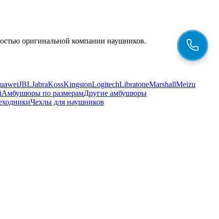
енностью оригинальной компании наушников.
uawei
JBL
Jabra
Koss
Kingston
Logitech
Libratone
Marshall
Meizu
i
Амбушюры по размерам
Другие амбушюры
еходники
Чехлы для наушников