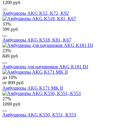
1200 руб
Амбушюры AKG K52, K72, K92
33%
599 руб
Амбушюры AKG K518, K81, K67
23%
849 руб
Амбушюры для наушников AKG K181 DJ
до 10%
от 899 руб
Амбушюры AKG K171 MK II
27%
1099 руб
Амбушюры AKG K550, K551, K553