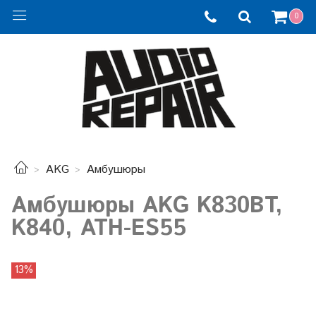
0
AKG
Амбушюры
Амбушюры AKG K830BT,
K840, ATH-ES55
13%