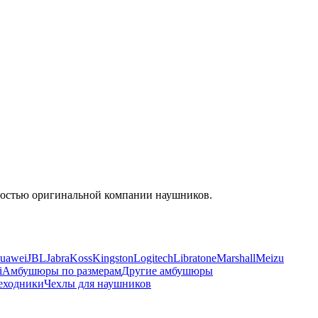
енностью оригинальной компании наушников.
uawei
JBL
Jabra
Koss
Kingston
Logitech
Libratone
Marshall
Meizu
i
Амбушюры по размерам
Другие амбушюры
еходники
Чехлы для наушников