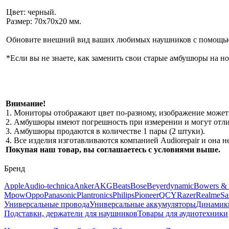
Цвет: черный.
Размер: 70х70х20 мм.
Обновите внешний вид ваших любимых наушников с помощью
*Если вы не знаете, как заменить свои старые амбушюры на но
Внимание!
1. Мониторы отображают цвет по-разному, изображение может 
2. Амбушюры имеют погрешность при измерении и могут отлич
3. Амбушюры продаются в количестве 1 пары (2 штуки).
4. Все изделия изготавливаются компанией Audiorepair и она
Покупая наш товар, вы соглашаетесь с условиями выше.
Бренд
Apple
Audio-technica
Anker
AKG
Beats
Bose
Beyerdynamic
Bowers & 
Mpow
Oppo
Panasonic
Plantronics
Philips
Pioneer
QCY
Razer
Realme
Sa
Универсальные провода
Универсальные аккумуляторы
Динамик
Подставки, держатели для наушников
Товары для аудиотехники