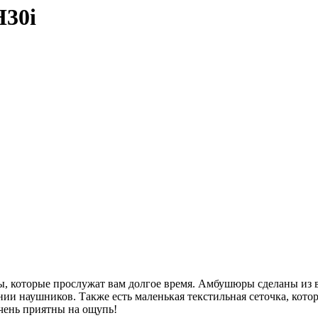
H30i
, которые прослужат вам долгое время. Амбушюры сделаны из 
нии наушников. Также есть маленькая текстильная сеточка, кот
чень приятны на ощупь!