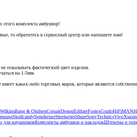
 этого комплекта амбушюр!
вые, то обратитесь в сервисный центр или напишите нам!
не показывать фактический цвет изделия.
аться на 1-5мм.
 не имеет каких-либо торговых марок, которые являются собств
Wilkins
Bang & Olufsen
Corsair
Denon
Edifaer
Fostex
Grado
HiFiMAN
H
msung
Skullcandy
Sennheiser
Steelseries
Shure
Sony
Technics
Vivo
Xiaom
и для наушников
Комплекты амбушюр и накладок
Штекеры и пер