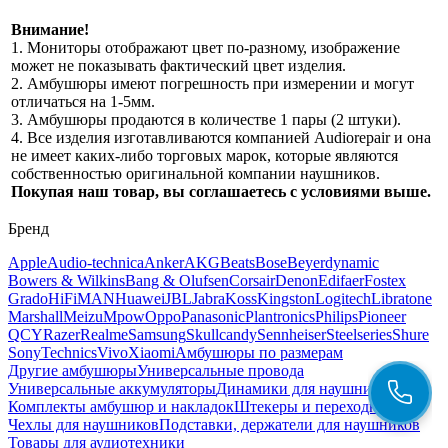
Внимание!
1. Мониторы отображают цвет по-разному, изображение
может не показывать фактический цвет изделия.
2. Амбушюры имеют погрешность при измерении и могут
отличаться на 1-5мм.
3. Амбушюры продаются в количестве 1 пары (2 штуки).
4. Все изделия изготавливаются компанией Audiorepair и она
не имеет каких-либо торговых марок, которые являются
собственностью оригинальной компании наушников.
Покупая наш товар, вы соглашаетесь с условиями выше.
Бренд
Apple
Audio-technica
Anker
AKG
Beats
Bose
Beyerdynamic
Bowers & Wilkins
Bang & Olufsen
Corsair
Denon
Edifaer
Fostex
Grado
HiFiMAN
Huawei
JBL
Jabra
Koss
Kingston
Logitech
Libratone
Marshall
Meizu
Mpow
Oppo
Panasonic
Plantronics
Philips
Pioneer
QCY
Razer
Realme
Samsung
Skullcandy
Sennheiser
Steelseries
Shure
Sony
Technics
Vivo
Xiaomi
Амбушюры по размерам
Другие амбушюры
Универсальные провода
Универсальные аккумуляторы
Динамики для наушников
Комплекты амбушюр и накладок
Штекеры и переходники
Чехлы для наушников
Подставки, держатели для наушников
Товары для аудиотехники