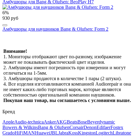
Амбушюры для Bang & Olufsen: BeoPlay H7
6%
930 руб
Амбушюры для наушников Bang & Olufsen: Form 2
Внимание!
1. Мониторы отображают цвет по-разному, изображение
может не показывать фактический цвет изделия.
2. Амбушюры имеют погрешность при измерении и могут
отличаться на 1-5мм.
3. Амбушюры продаются в количестве 1 пары (2 штуки).
4. Все изделия изготавливаются компанией Audiorepair и она
не имеет каких-либо торговых марок, которые являются
собственностью оригинальной компании наушников.
Покупая наш товар, вы соглашаетесь с условиями выше.
Бренд
Apple
Audio-technica
Anker
AKG
Beats
Bose
Beyerdynamic
Bowers & Wilkins
Bang & Olufsen
Corsair
Denon
Edifaer
Fostex
Grado
HiFiMAN
Huawei
JBL
Jabra
Koss
Kingston
Logitech
Libratone