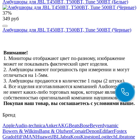
Амбушюры для JBL T450BT, T500BT, Tune 500BT (Белые)
37%
349 руб
Амбушюры для JBL T450BT, T500BT, Tune 500BT (Черные)
Внимание!
1. Мониторы отображают цвет по-разному, изображение
может не показывать фактический цвет изделия.
2. Амбушюры имеют погрешность при измерении и могут
отличаться на 1-5мм.
3. Амбушюры продаются в количестве 1 пары (2 штуки).
4. Все изделия изготавливаются компанией Audiorepair и она
не имеет каких-либо торговых марок, которые являются
собственностью оригинальной компании наушников.
Покупая наш товар, вы соглашаетесь с условиями выше.
Бренд
Apple
Audio-technica
Anker
AKG
Beats
Bose
Beyerdynamic
Bowers & Wilkins
Bang & Olufsen
Corsair
Denon
Edifaer
Fostex
Grado
HiFiMAN
Huawei
JBL
Jabra
Koss
Kingston
Logitech
Libratone