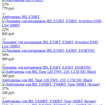
22%
779 руб
Амбушюры JBL E50BT
22%
849 руб
Динамик для наушников JBL E55BT, E50BT, Synchros S500,
Live 500BT
50%
499 руб
Динамик для наушников JBL E35BT, E45BT, E65BTNC
300 руб
Амбушюры для JBL Tune 120 TWS, 210, C150 SIU Black
37%
349 руб
Амбушюры для JBL T450BT, T500BT, Tune 500BT (Белые)