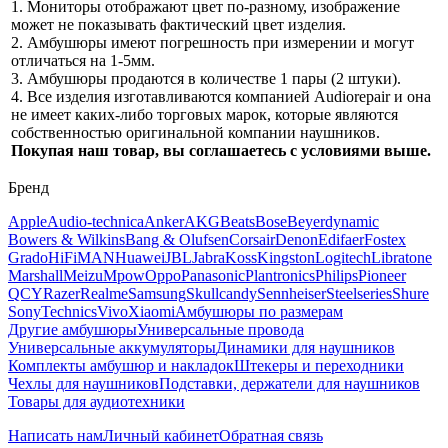
1. Мониторы отображают цвет по-разному, изображение
может не показывать фактический цвет изделия.
2. Амбушюры имеют погрешность при измерении и могут
отличаться на 1-5мм.
3. Амбушюры продаются в количестве 1 пары (2 штуки).
4. Все изделия изготавливаются компанией Audiorepair и она
не имеет каких-либо торговых марок, которые являются
собственностью оригинальной компании наушников.
Покупая наш товар, вы соглашаетесь с условиями выше.
Бренд
Apple
Audio-technica
Anker
AKG
Beats
Bose
Beyerdynamic
Bowers & Wilkins
Bang & Olufsen
Corsair
Denon
Edifaer
Fostex
Grado
HiFiMAN
Huawei
JBL
Jabra
Koss
Kingston
Logitech
Libratone
Marshall
Meizu
Mpow
Oppo
Panasonic
Plantronics
Philips
Pioneer
QCY
Razer
Realme
Samsung
Skullcandy
Sennheiser
Steelseries
Shure
Sony
Technics
Vivo
Xiaomi
Амбушюры по размерам
Другие амбушюры
Универсальные провода
Универсальные аккумуляторы
Динамики для наушников
Комплекты амбушюр и накладок
Штекеры и переходники
Чехлы для наушников
Подставки, держатели для наушников
Товары для аудиотехники
Написать нам
Личный кабинет
Обратная связь