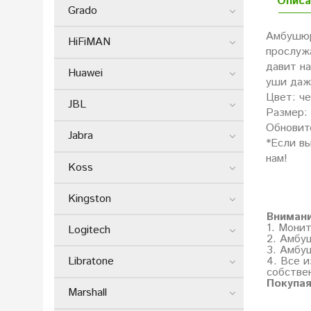
Описа
Grado
Амбушюр
HiFiMAN
прослуж
давит н
Huawei
уши даж
Цвет: че
JBL
Размер: 
Обновит
Jabra
*Если вы
нам!
Koss
Kingston
Вниман
1. Мони
Logitech
2. Амбу
3. Амбу
Libratone
4. Все и
собстве
Покупая
Marshall