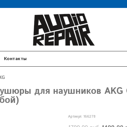
Контакты
KG
ушюры для наушников AKG Q
убой)
Артикул:
166278