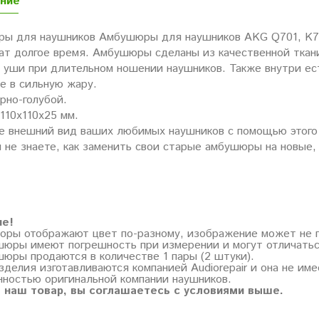
ние
ы для наушников Амбушюры для наушников AKG Q701, K70
ат долгое время. Амбушюры сделаны из качественной ткани
а уши при длительном ношении наушников. Также внутри е
е в сильную жару.
рно-голубой.
110х110х25 мм.
е внешний вид ваших любимых наушников с помощью этого
 не знаете, как заменить свои старые амбушюры на новые,
ие!
торы отображают цвет по-разному, изображение может не 
шюры имеют погрешность при измерении и могут отличатьс
шюры продаются в количестве 1 пары (2 штуки).
зделия изготавливаются компанией Audiorepair и она не им
нностью оригинальной компании наушников.
 наш товар, вы соглашаетесь с условиями выше.