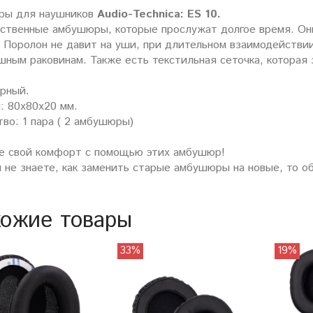
ы для наушников
Audio-Technica: ES 10.
ественные амбушюры, которые прослужат долгое время. Они
. Поролон не давит на уши, при длительном взаимодействи
шным раковинам. Также есть текстильная сеточка, которая
ерный.
: 80х80х20 мм.
во: 1 пара ( 2 амбушюры)
е свой комфорт с помощью этих амбушюр!
ы не знаете, как заменить старые амбушюры на новые, то о
ожие товары
33%
19%