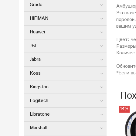
Grado
Амбушюр
Это кач
HiFiMAN
поролон
вашим у
Huawei
Цвет: ч
JBL
Размеры
Количест
Jabra
Обновит
*Если в
Koss
Kingston
Пох
Logitech
14%
Libratone
Marshall