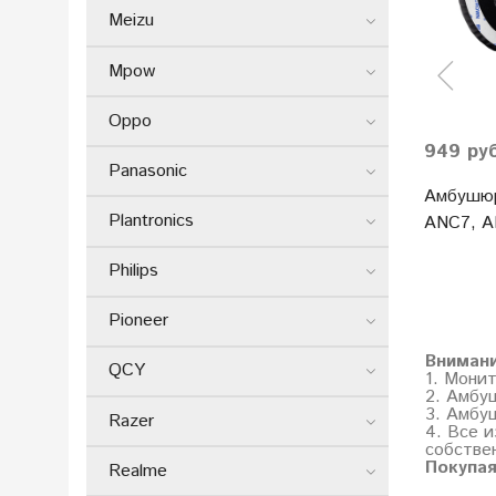
Meizu
Mpow
Oppo
949 ру
Panasonic
Амбушюр
Plantronics
ANC7, 
Philips
Pioneer
Вниман
QCY
1. Мони
2. Амбу
3. Амбу
Razer
4. Все и
собстве
Покупая
Realme