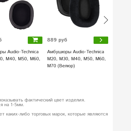
б
889 руб
999 ру
ы Audio-Technica
Амбушюры Audio-Technica
Амбушюр
0, M40, M50, M60,
M20, M30, M40, M50, M60,
M50, M
M70 (Велюр)
показывать фактический цвет изделия.
я на 1-5мм.
еет каких-либо торговых марок, которые являются