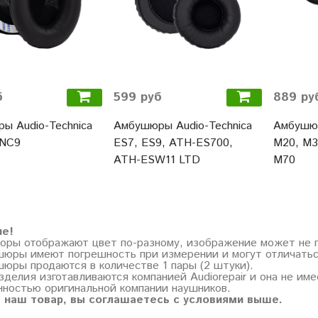
б
599 руб
889 ру
ы Audio-Technica
Амбушюры Audio-Technica
Амбушюр
ANC9
ES7, ES9, ATH-ES700,
M20, M3
ATH-ESW11 LTD
M70
ие!
торы отображают цвет по-разному, изображение может не 
шюры имеют погрешность при измерении и могут отличатьс
шюры продаются в количестве 1 пары (2 штуки).
зделия изготавливаются компанией Audiorepair и она не им
нностью оригинальной компании наушников.
 наш товар, вы соглашаетесь с условиями выше.