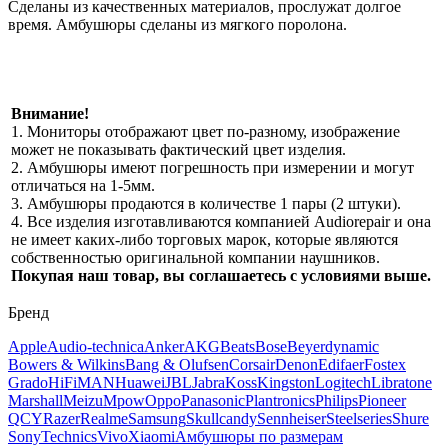
Сделаны из качественных материалов, прослужат долгое
время. Амбушюры сделаны из мягкого поролона.
Внимание!
1. Мониторы отображают цвет по-разному, изображение
может не показывать фактический цвет изделия.
2. Амбушюры имеют погрешность при измерении и могут
отличаться на 1-5мм.
3. Амбушюры продаются в количестве 1 пары (2 штуки).
4. Все изделия изготавливаются компанией Audiorepair и она
не имеет каких-либо торговых марок, которые являются
собственностью оригинальной компании наушников.
Покупая наш товар, вы соглашаетесь с условиями выше.
Бренд
Apple
Audio-technica
Anker
AKG
Beats
Bose
Beyerdynamic
Bowers & Wilkins
Bang & Olufsen
Corsair
Denon
Edifaer
Fostex
Grado
HiFiMAN
Huawei
JBL
Jabra
Koss
Kingston
Logitech
Libratone
Marshall
Meizu
Mpow
Oppo
Panasonic
Plantronics
Philips
Pioneer
QCY
Razer
Realme
Samsung
Skullcandy
Sennheiser
Steelseries
Shure
Sony
Technics
Vivo
Xiaomi
Амбушюры по размерам