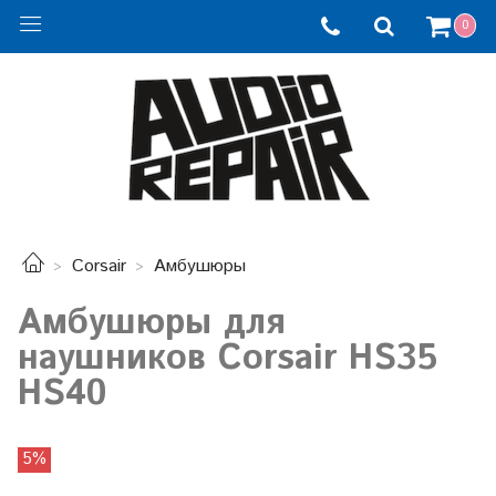
0
Corsair
Амбушюры
Амбушюры для
наушников Corsair HS35
HS40
5%