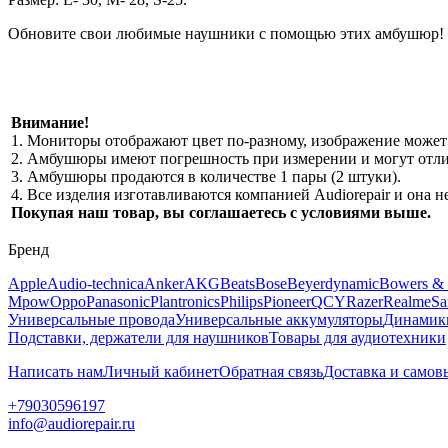
Обновите свои любимые наушники с помощью этих амбушюр!
Внимание!
1. Мониторы отображают цвет по-разному, изображение может 
2. Амбушюры имеют погрешность при измерении и могут отлич
3. Амбушюры продаются в количестве 1 пары (2 штуки).
4. Все изделия изготавливаются компанией Audiorepair и она
Покупая наш товар, вы соглашаетесь с условиями выше.
Бренд
Apple
Audio-technica
Anker
AKG
Beats
Bose
Beyerdynamic
Bowers & 
Mpow
Oppo
Panasonic
Plantronics
Philips
Pioneer
QCY
Razer
Realme
Sa
Универсальные провода
Универсальные аккумуляторы
Динамик
Подставки, держатели для наушников
Товары для аудиотехники
Написать нам
Личный кабинет
Обратная связь
Доставка и самов
+79030596197
info@audiorepair.ru