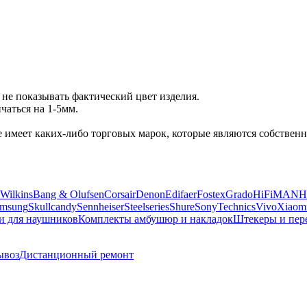
не показывать фактический цвет изделия.
аться на 1-5мм.
 не имеет каких-либо торговых марок, которые являются собств
Wilkins
Bang & Olufsen
Corsair
Denon
Edifaer
Fostex
Grado
HiFiMAN
H
msung
Skullcandy
Sennheiser
Steelseries
Shure
Sony
Technics
Vivo
Xiaom
и для наушников
Комплекты амбушюр и накладок
Штекеры и пер
ывоз
Дистанционный ремонт