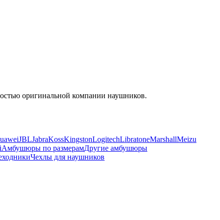
енностью оригинальной компании наушников.
uawei
JBL
Jabra
Koss
Kingston
Logitech
Libratone
Marshall
Meizu
i
Амбушюры по размерам
Другие амбушюры
еходники
Чехлы для наушников