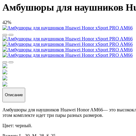
Амбушюры для наушников Hu
42%
Описание
Амбушюры для наушников Huawei Honor AM66— это высококласс
этом комплекте идет три пары разных размеров.
Цвет: черный.
Размер: L- 30, M- 28, S-25.