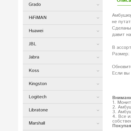
Описа
Grado
Амбушюр
HiFiMAN
не путат
Сделаны 
Huawei
давит н
JBL
В ассорт
Размер:
Jabra
Обновит
Koss
Если вы 
Kingston
Logitech
Вниман
1. Мони
2. Амбу
Libratone
3. Амбу
4. Все и
собстве
Marshall
Покупая