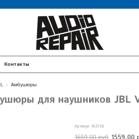
Контакты
BL
Амбушюры
ушюры для наушников JBL V3
)
Артикул:
163726
1659.00 руб
1559.00 