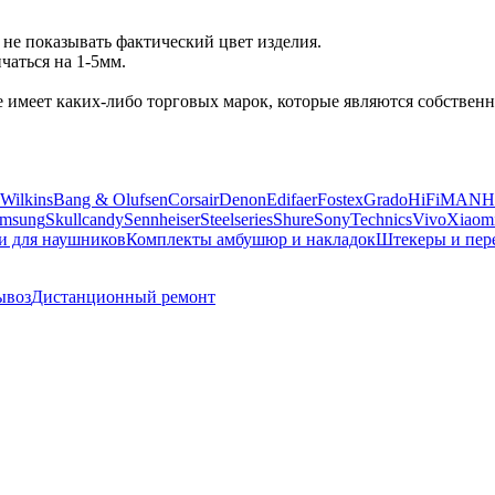
не показывать фактический цвет изделия.
аться на 1-5мм.
 не имеет каких-либо торговых марок, которые являются собств
Wilkins
Bang & Olufsen
Corsair
Denon
Edifaer
Fostex
Grado
HiFiMAN
H
msung
Skullcandy
Sennheiser
Steelseries
Shure
Sony
Technics
Vivo
Xiaom
и для наушников
Комплекты амбушюр и накладок
Штекеры и пер
ывоз
Дистанционный ремонт