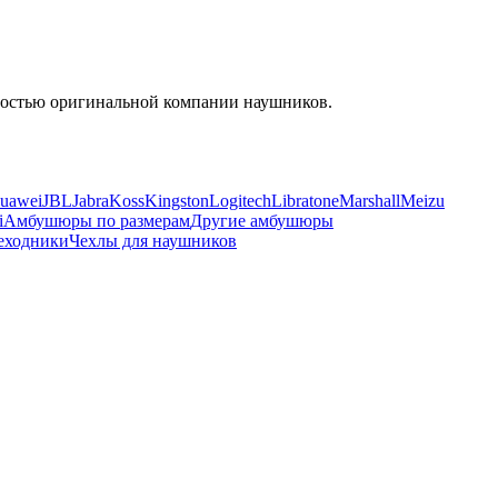
енностью оригинальной компании наушников.
uawei
JBL
Jabra
Koss
Kingston
Logitech
Libratone
Marshall
Meizu
i
Амбушюры по размерам
Другие амбушюры
еходники
Чехлы для наушников