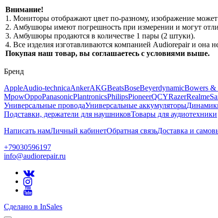
Внимание!
1. Мониторы отображают цвет по-разному, изображение может 
2. Амбушюры имеют погрешность при измерении и могут отлич
3. Амбушюры продаются в количестве 1 пары (2 штуки).
4. Все изделия изготавливаются компанией Audiorepair и она
Покупая наш товар, вы соглашаетесь с условиями выше.
Бренд
Apple
Audio-technica
Anker
AKG
Beats
Bose
Beyerdynamic
Bowers & 
Mpow
Oppo
Panasonic
Plantronics
Philips
Pioneer
QCY
Razer
Realme
Sa
Универсальные провода
Универсальные аккумуляторы
Динамик
Подставки, держатели для наушников
Товары для аудиотехники
Написать нам
Личный кабинет
Обратная связь
Доставка и самов
+79030596197
info@audiorepair.ru
Сделано в InSales