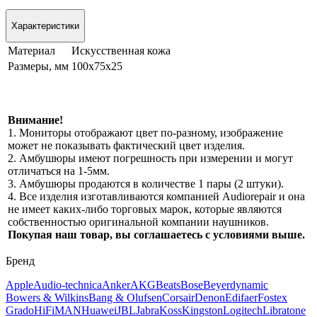
Характеристики
Материал
Искусственная кожа
Размеры, мм
100х75х25
Внимание!
1. Мониторы отображают цвет по-разному, изображение
может не показывать фактический цвет изделия.
2. Амбушюры имеют погрешность при измерении и могут
отличаться на 1-5мм.
3. Амбушюры продаются в количестве 1 пары (2 штуки).
4. Все изделия изготавливаются компанией Audiorepair и она
не имеет каких-либо торговых марок, которые являются
собственностью оригинальной компании наушников.
Покупая наш товар, вы соглашаетесь с условиями выше.
Бренд
Apple
Audio-technica
Anker
AKG
Beats
Bose
Beyerdynamic
Bowers & Wilkins
Bang & Olufsen
Corsair
Denon
Edifaer
Fostex
Grado
HiFiMAN
Huawei
JBL
Jabra
Koss
Kingston
Logitech
Libratone