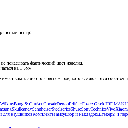
ервисный центр!
не показывать фактический цвет изделия.
аться на 1-5мм.
 не имеет каких-либо торговых марок, которые являются собств
Wilkins
Bang & Olufsen
Corsair
Denon
Edifaer
Fostex
Grado
HiFiMAN
H
msung
Skullcandy
Sennheiser
Steelseries
Shure
Sony
Technics
Vivo
Xiaom
и для наушников
Комплекты амбушюр и накладок
Штекеры и пер