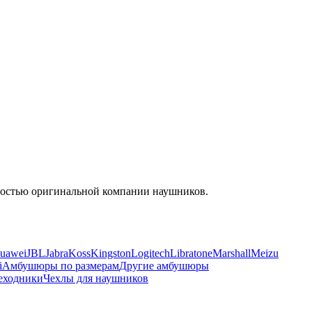
енностью оригинальной компании наушников.
uawei
JBL
Jabra
Koss
Kingston
Logitech
Libratone
Marshall
Meizu
i
Амбушюры по размерам
Другие амбушюры
еходники
Чехлы для наушников