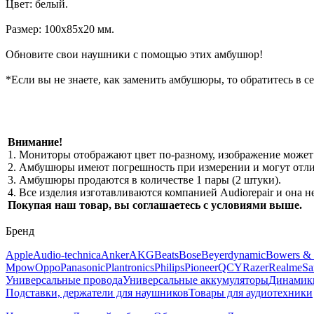
Цвет: белый.
Размер: 100х85х20 мм.
Обновите свои наушники с помощью этих амбушюр!
*Если вы не знаете, как заменить амбушюры, то обратитесь в с
Внимание!
1. Мониторы отображают цвет по-разному, изображение может 
2. Амбушюры имеют погрешность при измерении и могут отлич
3. Амбушюры продаются в количестве 1 пары (2 штуки).
4. Все изделия изготавливаются компанией Audiorepair и она
Покупая наш товар, вы соглашаетесь с условиями выше.
Бренд
Apple
Audio-technica
Anker
AKG
Beats
Bose
Beyerdynamic
Bowers & 
Mpow
Oppo
Panasonic
Plantronics
Philips
Pioneer
QCY
Razer
Realme
Sa
Универсальные провода
Универсальные аккумуляторы
Динамик
Подставки, держатели для наушников
Товары для аудиотехники