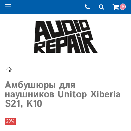
0
Амбушюры для
наушников Unitop Xiberia
S21, K10
20%