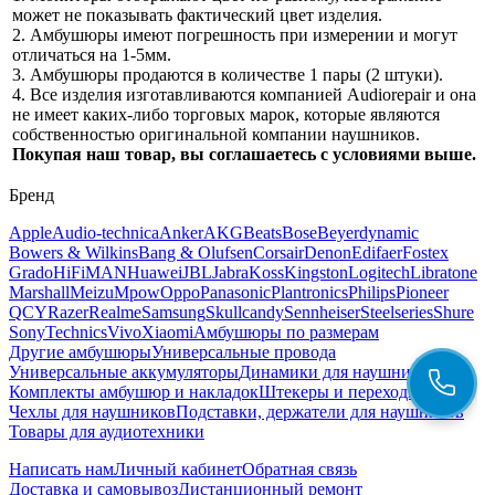
может не показывать фактический цвет изделия.
2. Амбушюры имеют погрешность при измерении и могут
отличаться на 1-5мм.
3. Амбушюры продаются в количестве 1 пары (2 штуки).
4. Все изделия изготавливаются компанией Audiorepair и она
не имеет каких-либо торговых марок, которые являются
собственностью оригинальной компании наушников.
Покупая наш товар, вы соглашаетесь с условиями выше.
Бренд
Apple
Audio-technica
Anker
AKG
Beats
Bose
Beyerdynamic
Bowers & Wilkins
Bang & Olufsen
Corsair
Denon
Edifaer
Fostex
Grado
HiFiMAN
Huawei
JBL
Jabra
Koss
Kingston
Logitech
Libratone
Marshall
Meizu
Mpow
Oppo
Panasonic
Plantronics
Philips
Pioneer
QCY
Razer
Realme
Samsung
Skullcandy
Sennheiser
Steelseries
Shure
Sony
Technics
Vivo
Xiaomi
Амбушюры по размерам
Другие амбушюры
Универсальные провода
Универсальные аккумуляторы
Динамики для наушников
Комплекты амбушюр и накладок
Штекеры и переходники
Чехлы для наушников
Подставки, держатели для наушников
Товары для аудиотехники
Написать нам
Личный кабинет
Обратная связь
Доставка и самовывоз
Дистанционный ремонт