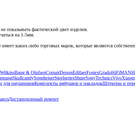
не показывать фактический цвет изделия.
аться на 1-5мм.
 не имеет каких-либо торговых марок, которые являются собств
Wilkins
Bang & Olufsen
Corsair
Denon
Edifaer
Fostex
Grado
HiFiMAN
H
msung
Skullcandy
Sennheiser
Steelseries
Shure
Sony
Technics
Vivo
Xiaom
и для наушников
Комплекты амбушюр и накладок
Штекеры и пер
ывоз
Дистанционный ремонт