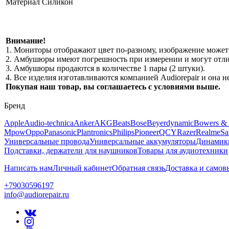
Материал
Силикон
Внимание!
1. Мониторы отображают цвет по-разному, изображение может 
2. Амбушюры имеют погрешность при измерении и могут отлич
3. Амбушюры продаются в количестве 1 пары (2 штуки).
4. Все изделия изготавливаются компанией Audiorepair и она
Покупая наш товар, вы соглашаетесь с условиями выше.
Бренд
Apple
Audio-technica
Anker
AKG
Beats
Bose
Beyerdynamic
Bowers & 
Mpow
Oppo
Panasonic
Plantronics
Philips
Pioneer
QCY
Razer
Realme
Sa
Универсальные провода
Универсальные аккумуляторы
Динамик
Подставки, держатели для наушников
Товары для аудиотехники
Написать нам
Личный кабинет
Обратная связь
Доставка и самов
+79030596197
info@audiorepair.ru