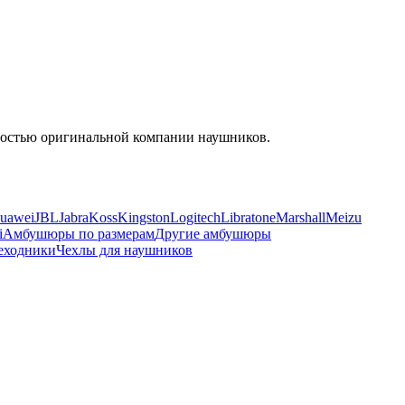
енностью оригинальной компании наушников.
uawei
JBL
Jabra
Koss
Kingston
Logitech
Libratone
Marshall
Meizu
i
Амбушюры по размерам
Другие амбушюры
еходники
Чехлы для наушников