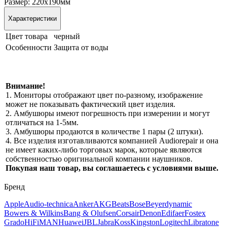
Размер: 220х190мм
Характеристики
Цвет товара
черный
Особенности
Защита от воды
Внимание!
1. Мониторы отображают цвет по-разному, изображение
может не показывать фактический цвет изделия.
2. Амбушюры имеют погрешность при измерении и могут
отличаться на 1-5мм.
3. Амбушюры продаются в количестве 1 пары (2 штуки).
4. Все изделия изготавливаются компанией Audiorepair и она
не имеет каких-либо торговых марок, которые являются
собственностью оригинальной компании наушников.
Покупая наш товар, вы соглашаетесь с условиями выше.
Бренд
Apple
Audio-technica
Anker
AKG
Beats
Bose
Beyerdynamic
Bowers & Wilkins
Bang & Olufsen
Corsair
Denon
Edifaer
Fostex
Grado
HiFiMAN
Huawei
JBL
Jabra
Koss
Kingston
Logitech
Libratone