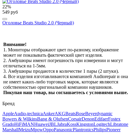
22%
549 руб
Оголовье Beats Studio 2.0 (Черный)
Внимание!
1. Мониторы отображают цвет по-разному, изображение
может не показывать фактический цвет изделия.
2. Амбушюры имеют погрешность при измерении и могут
отличаться на 1-5мм.
3. Амбушюры продаются в количестве 1 пары (2 штуки).
4. Все изделия изготавливаются компанией Audiorepair и она
не имеет каких-либо торговых марок, которые являются
собственностью оригинальной компании наушников.
Покупая наш товар, вы соглашаетесь с условиями выше.
Бренд
Apple
Audio-technica
Anker
AKG
Beats
Bose
Beyerdynamic
Bowers & Wilkins
Bang & Olufsen
Corsair
Denon
Edifaer
Fostex
Grado
HiFiMAN
Huawei
JBL
Jabra
Koss
Kingston
Logitech
Libratone
Marshall
Meizu
Mpow
Oppo
Panasonic
Plantronics
Philips
Pioneer