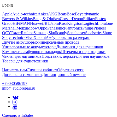
Бренд
Apple
Audio-technica
Anker
AKG
Beats
Bose
Beyerdynamic
Bowers & Wilkins
Bang & Olufsen
Corsair
Denon
Edifaer
Fostex
Grado
HiFiMAN
Huawei
JBL
Jabra
Koss
Kingston
Logitech
Libratone
Marshall
Meizu
Mpow
Oppo
Panasonic
Plantronics
Philips
Pioneer
QCY
Razer
Realme
Samsung
Skullcandy
Sennheiser
Steelseries
Shure
Sony
Technics
Vivo
Xiaomi
Амбушюры по размерам
Другие амбушюры
Универсальные провода
Универсальные аккумуляторы
Динамики для наушников
Комплекты амбушюр и накладок
Штекеры и переходники
Чехлы для наушников
Подставки, держатели для наушников
Товары для аудиотехники
Написать нам
Личный кабинет
Обратная связь
Доставка и самовывоз
Дистанционный ремонт
+79030596197
info@audiorepair.ru
Сделано в InSales