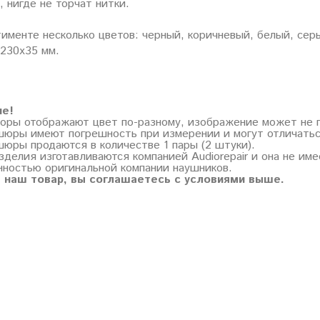
 нигде не торчат нитки.
именте несколько цветов: черный, коричневый, белый, сер
 230х35 мм.
ие!
торы отображают цвет по-разному, изображение может не 
шюры имеют погрешность при измерении и могут отличатьс
шюры продаются в количестве 1 пары (2 штуки).
зделия изготавливаются компанией Audiorepair и она не им
нностью оригинальной компании наушников.
 наш товар, вы соглашаетесь с условиями выше.