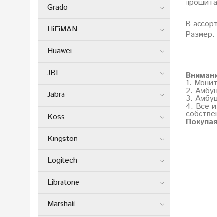
прошита,
Grado
В ассорт
HiFiMAN
Размер:
Huawei
JBL
Вниман
1. Мони
2. Амбу
Jabra
3. Амбу
4. Все и
собстве
Koss
Покупая
Kingston
Logitech
Libratone
Marshall