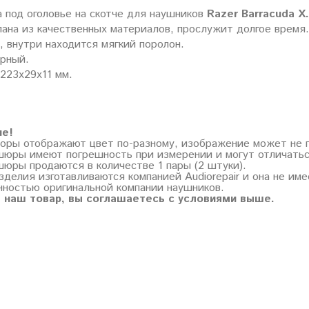
 под оголовье на скотче для наушников
Razer Barracuda X.
ана из качественных материалов, прослужит долгое время.
, внутри находится мягкий поролон.
ерный.
223х29х11 мм.
ие!
торы отображают цвет по-разному, изображение может не 
шюры имеют погрешность при измерении и могут отличатьс
шюры продаются в количестве 1 пары (2 штуки).
зделия изготавливаются компанией Audiorepair и она не им
нностью оригинальной компании наушников.
 наш товар, вы соглашаетесь с условиями выше.