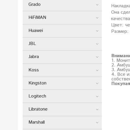
Grado
Накладка
Она сдел
HiFiMAN
качества
Цвет: ч
Huawei
Размер: 
JBL
Вниман
Jabra
1. Мони
2. Амбу
3. Амбу
Koss
4. Все и
собстве
Kingston
Покупая
Logitech
Libratone
Marshall