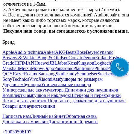
отличаться на 1-5мм.
3. Амбушюры продаются в количестве 1 пары (2 штуки).
4. Все изделия изготавливаются компанией Audiorepair и она
не имеет каких-либо торговых марок, которые являются
собственностью оригинальной компании наушников.
Покупая наш товар, вы соглашаетесь с условиями выше.
Бренд
Apple
Audio-technica
Anker
AKG
Beats
Bose
Beyerdynamic
Bowers & Wilkins
Bang & Olufsen
Corsair
Denon
Edifaer
Fostex
Grado
HiFiMAN
Huawei
JBL
Jabra
Koss
Kingston
Logitech
Libratone
Marshall
Meizu
Mpow
Oppo
Panasonic
Plantronics
Philips
Pioneer
QCY
Razer
Realme
Samsung
Skullcandy
Sennheiser
Steelseries
Shure
Sony
Technics
Vivo
Xiaomi
Амбушюры по размерам
Другие амбушюры
Универсальные провода
Универсальные аккумуляторы
Динамики для наушников
Комплекты амбушюр и накладок
Штекеры и переходники
Чехлы для наушников
Подставки, держатели для наушников
Товары для аудиотехники
Написать нам
Личный кабинет
Обратная связь
Доставка и самовывоз
Дистанционный ремонт
+79030596197