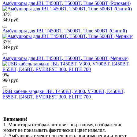
Амбушюры для JBL T450BT, T500BT, Tune 500BT (Розовый)
37%
349 руб
Амбушюры для JBL T450BT, T500BT, Tune 500BT (Синий)
37%
349 руб
Амбушюры для JBL T450BT, T500BT, Tune 500BT (Черные)
9%
990 руб
USB кабель зарядки JBL T450BT, V300, V700BT, E450BT,
E55BT, E45BT, EVEREST 300, ELITE 700
Внимание!
1. Мониторы отображают цвет по-разному, изображение
может не показывать фактический цвет изделия.
2. Амбушюры имеют погрешность при измерении и могут