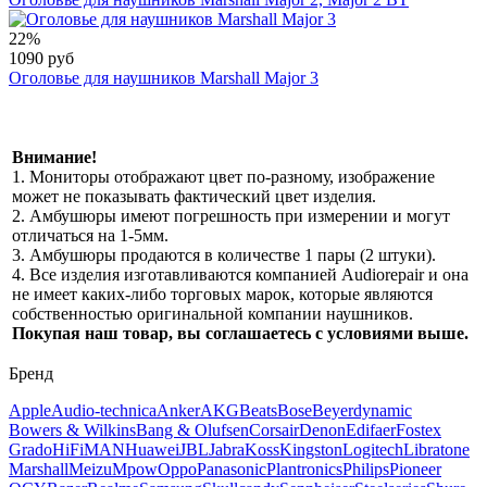
22%
1090 руб
Оголовье для наушников Marshall Major 3
Внимание!
1. Мониторы отображают цвет по-разному, изображение
может не показывать фактический цвет изделия.
2. Амбушюры имеют погрешность при измерении и могут
отличаться на 1-5мм.
3. Амбушюры продаются в количестве 1 пары (2 штуки).
4. Все изделия изготавливаются компанией Audiorepair и она
не имеет каких-либо торговых марок, которые являются
собственностью оригинальной компании наушников.
Покупая наш товар, вы соглашаетесь с условиями выше.
Бренд
Apple
Audio-technica
Anker
AKG
Beats
Bose
Beyerdynamic
Bowers & Wilkins
Bang & Olufsen
Corsair
Denon
Edifaer
Fostex
Grado
HiFiMAN
Huawei
JBL
Jabra
Koss
Kingston
Logitech
Libratone
Marshall
Meizu
Mpow
Oppo
Panasonic
Plantronics
Philips
Pioneer