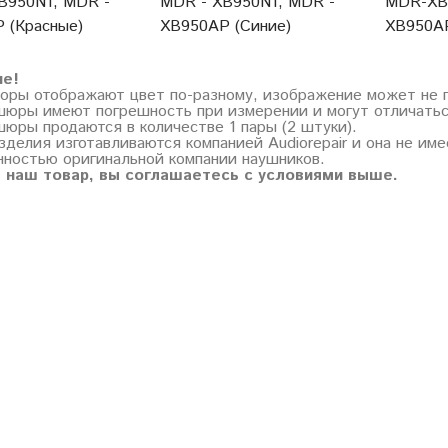
B950N1, MDR -
MDR - XB950N1, MDR -
MDR-XB
 (Красные)
XB950AP (Синие)
XB950AP
ие!
торы отображают цвет по-разному, изображение может не 
шюры имеют погрешность при измерении и могут отличатьс
шюры продаются в количестве 1 пары (2 штуки).
зделия изготавливаются компанией Audiorepair и она не им
нностью оригинальной компании наушников.
 наш товар, вы соглашаетесь с условиями выше.