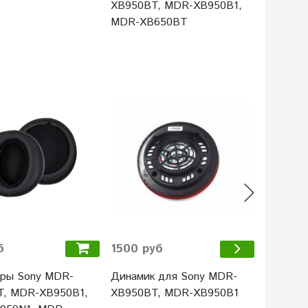
XB950BT, MDR-XB950B1,
MDR - X
MDR-XB650BT
XB950AP
6%
б
749 ру
1500 руб
ры Sony MDR-
Накладк
Динамик для Sony MDR-
T, MDR-XB950B1,
Sony PS
XB950BT, MDR-XB950B1