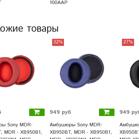
T
100AAP
ожие товары
32%
27%
б
949 руб
949 ру
ры Sony MDR-
Амбушюры Sony MDR-
Амбушю
, MDR - XB950B1,
XB950BT, MDR - XB950B1,
XB950B