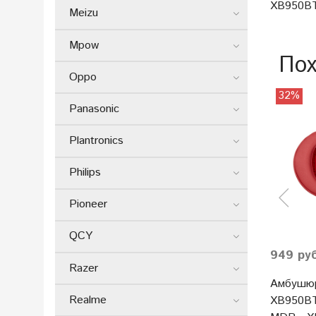
XB950B
Meizu
Mpow
Пох
Oppo
32%
Panasonic
Plantronics
Philips
Pioneer
QCY
949 ру
Razer
Амбушю
Realme
XB950BT