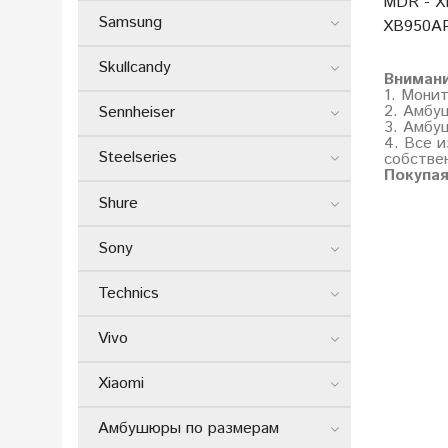
MDR - X
Samsung
XB950AP
Skullcandy
Вниман
1. Мони
2. Амбу
Sennheiser
3. Амбу
4. Все и
Steelseries
собстве
Покупая
Shure
Sony
Technics
Vivo
Xiaomi
Амбушюры по размерам