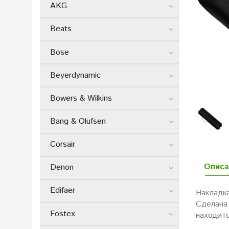
AKG
Beats
Bose
Beyerdynamic
Bowers & Wilkins
Bang & Olufsen
Corsair
Описа
Denon
Edifaer
Накладк
Сделана 
Fostex
находитс