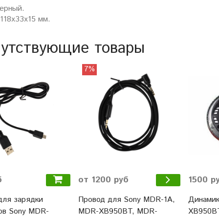
черный.
118х33х15 мм.
утствующие товары
7%
б
от 1200 руб
1500 р
для зарядки
Провод для Sony MDR-1A,
Динамик
ов Sony MDR-
MDR-XB950BT, MDR-
XB950B