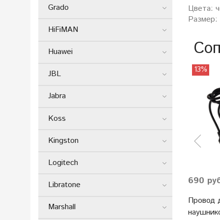
Grado
Цвета: 
Размер: 
HiFiMAN
Соп
Huawei
13%
JBL
Jabra
Koss
Kingston
Logitech
690 ру
Libratone
Провод 
Marshall
наушник