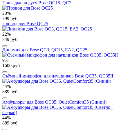
Накладка на дугу Bose QC15, QC2
20%
799 руб
Провод для Bose QC25
22%
849 руб
Динамик для Bose QC3, QC15, EA2, QC25
9%
1600 руб
Съёмный микрофон для наушников Bose QC35, QC35II
44%
889 руб
Амбушюры для Bose QC35, QuietComfort35 (Синий)
44%
889 руб