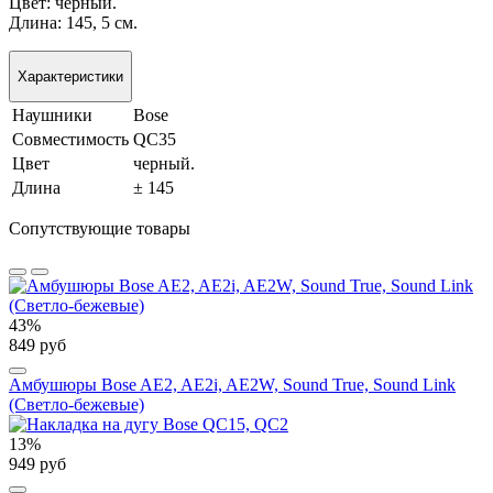
Цвет: черный.
Длина: 145, 5 см.
Характеристики
Наушники
Bose
Совместимость
QC35
Цвет
черный.
Длина
± 145
Сопутствующие товары
43%
849 руб
Амбушюры Bose AE2, AE2i, AE2W, Sound True, Sound Link
(Светло-бежевые)
13%
949 руб