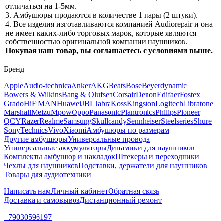
отличаться на 1-5мм.
3. Амбушюры продаются в количестве 1 пары (2 штуки).
4. Все изделия изготавливаются компанией Audiorepair и она
не имеет каких-либо торговых марок, которые являются
собственностью оригинальной компании наушников.
Покупая наш товар, вы соглашаетесь с условиями выше.
Бренд
Apple
Audio-technica
Anker
AKG
Beats
Bose
Beyerdynamic
Bowers & Wilkins
Bang & Olufsen
Corsair
Denon
Edifaer
Fostex
Grado
HiFiMAN
Huawei
JBL
Jabra
Koss
Kingston
Logitech
Libratone
Marshall
Meizu
Mpow
Oppo
Panasonic
Plantronics
Philips
Pioneer
QCY
Razer
Realme
Samsung
Skullcandy
Sennheiser
Steelseries
Shure
Sony
Technics
Vivo
Xiaomi
Амбушюры по размерам
Другие амбушюры
Универсальные провода
Универсальные аккумуляторы
Динамики для наушников
Комплекты амбушюр и накладок
Штекеры и переходники
Чехлы для наушников
Подставки, держатели для наушников
Товары для аудиотехники
Написать нам
Личный кабинет
Обратная связь
Доставка и самовывоз
Дистанционный ремонт
+79030596197