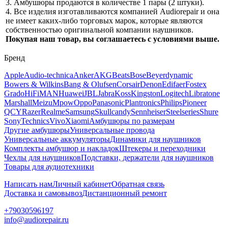
3. Амбушюры продаются в количестве 1 пары (2 штуки).
4. Все изделия изготавливаются компанией Audiorepair и она
не имеет каких-либо торговых марок, которые являются
собственностью оригинальной компании наушников.
Покупая наш товар, вы соглашаетесь с условиями выше.
Бренд
Apple
Audio-technica
Anker
AKG
Beats
Bose
Beyerdynamic
Bowers & Wilkins
Bang & Olufsen
Corsair
Denon
Edifaer
Fostex
Grado
HiFiMAN
Huawei
JBL
Jabra
Koss
Kingston
Logitech
Libratone
Marshall
Meizu
Mpow
Oppo
Panasonic
Plantronics
Philips
Pioneer
QCY
Razer
Realme
Samsung
Skullcandy
Sennheiser
Steelseries
Shure
Sony
Technics
Vivo
Xiaomi
Амбушюры по размерам
Другие амбушюры
Универсальные провода
Универсальные аккумуляторы
Динамики для наушников
Комплекты амбушюр и накладок
Штекеры и переходники
Чехлы для наушников
Подставки, держатели для наушников
Товары для аудиотехники
Написать нам
Личный кабинет
Обратная связь
Доставка и самовывоз
Дистанционный ремонт
+79030596197
info@audiorepair.ru