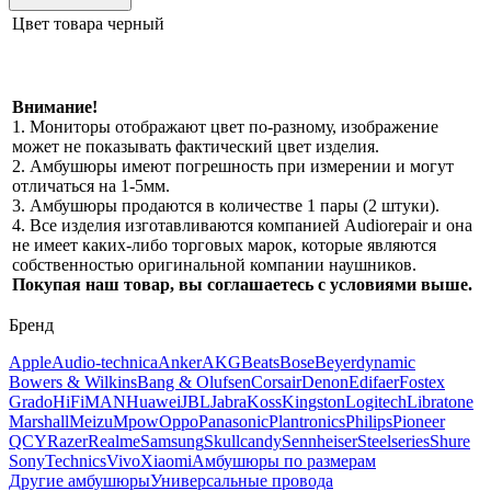
Цвет товара
черный
Внимание!
1. Мониторы отображают цвет по-разному, изображение
может не показывать фактический цвет изделия.
2. Амбушюры имеют погрешность при измерении и могут
отличаться на 1-5мм.
3. Амбушюры продаются в количестве 1 пары (2 штуки).
4. Все изделия изготавливаются компанией Audiorepair и она
не имеет каких-либо торговых марок, которые являются
собственностью оригинальной компании наушников.
Покупая наш товар, вы соглашаетесь с условиями выше.
Бренд
Apple
Audio-technica
Anker
AKG
Beats
Bose
Beyerdynamic
Bowers & Wilkins
Bang & Olufsen
Corsair
Denon
Edifaer
Fostex
Grado
HiFiMAN
Huawei
JBL
Jabra
Koss
Kingston
Logitech
Libratone
Marshall
Meizu
Mpow
Oppo
Panasonic
Plantronics
Philips
Pioneer
QCY
Razer
Realme
Samsung
Skullcandy
Sennheiser
Steelseries
Shure
Sony
Technics
Vivo
Xiaomi
Амбушюры по размерам
Другие амбушюры
Универсальные провода