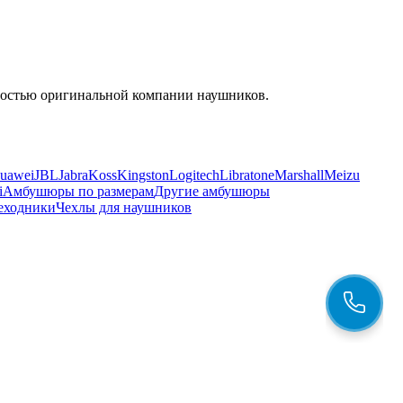
енностью оригинальной компании наушников.
uawei
JBL
Jabra
Koss
Kingston
Logitech
Libratone
Marshall
Meizu
i
Амбушюры по размерам
Другие амбушюры
еходники
Чехлы для наушников