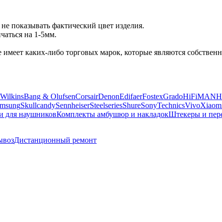
не показывать фактический цвет изделия.
аться на 1-5мм.
 не имеет каких-либо торговых марок, которые являются собств
Wilkins
Bang & Olufsen
Corsair
Denon
Edifaer
Fostex
Grado
HiFiMAN
H
msung
Skullcandy
Sennheiser
Steelseries
Shure
Sony
Technics
Vivo
Xiaom
и для наушников
Комплекты амбушюр и накладок
Штекеры и пер
ывоз
Дистанционный ремонт