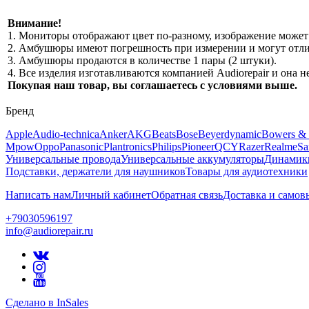
Внимание!
1. Мониторы отображают цвет по-разному, изображение может 
2. Амбушюры имеют погрешность при измерении и могут отлич
3. Амбушюры продаются в количестве 1 пары (2 штуки).
4. Все изделия изготавливаются компанией Audiorepair и она
Покупая наш товар, вы соглашаетесь с условиями выше.
Бренд
Apple
Audio-technica
Anker
AKG
Beats
Bose
Beyerdynamic
Bowers & 
Mpow
Oppo
Panasonic
Plantronics
Philips
Pioneer
QCY
Razer
Realme
Sa
Универсальные провода
Универсальные аккумуляторы
Динамик
Подставки, держатели для наушников
Товары для аудиотехники
Написать нам
Личный кабинет
Обратная связь
Доставка и самов
+79030596197
info@audiorepair.ru
Сделано в InSales