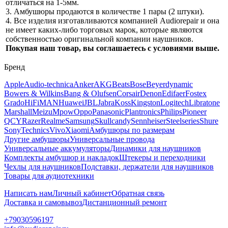
отличаться на 1-5мм.
3. Амбушюры продаются в количестве 1 пары (2 штуки).
4. Все изделия изготавливаются компанией Audiorepair и она
не имеет каких-либо торговых марок, которые являются
собственностью оригинальной компании наушников.
Покупая наш товар, вы соглашаетесь с условиями выше.
Бренд
Apple
Audio-technica
Anker
AKG
Beats
Bose
Beyerdynamic
Bowers & Wilkins
Bang & Olufsen
Corsair
Denon
Edifaer
Fostex
Grado
HiFiMAN
Huawei
JBL
Jabra
Koss
Kingston
Logitech
Libratone
Marshall
Meizu
Mpow
Oppo
Panasonic
Plantronics
Philips
Pioneer
QCY
Razer
Realme
Samsung
Skullcandy
Sennheiser
Steelseries
Shure
Sony
Technics
Vivo
Xiaomi
Амбушюры по размерам
Другие амбушюры
Универсальные провода
Универсальные аккумуляторы
Динамики для наушников
Комплекты амбушюр и накладок
Штекеры и переходники
Чехлы для наушников
Подставки, держатели для наушников
Товары для аудиотехники
Написать нам
Личный кабинет
Обратная связь
Доставка и самовывоз
Дистанционный ремонт
+79030596197