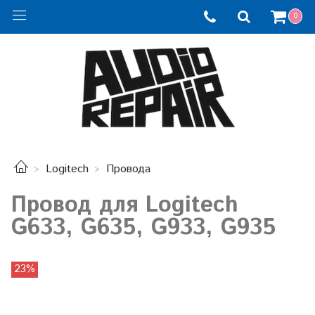
0
Logitech
Провода
Провод для Logitech
G633, G635, G933, G935
23%