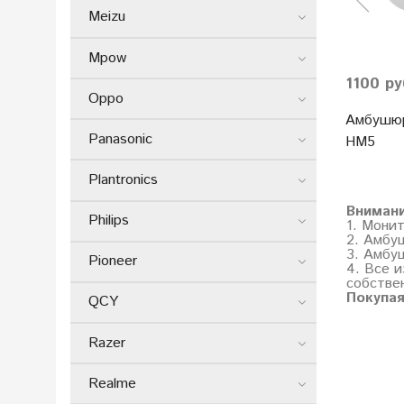
Meizu
Mpow
1100 ру
Oppo
Амбушюр
Panasonic
HM5
Plantronics
Вниман
Philips
1. Мони
2. Амбу
3. Амбу
Pioneer
4. Все и
собстве
Покупая
QCY
Razer
Realme