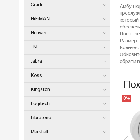
Grado
Амбушюр
прослуж
HiFiMAN
который
обеспеч
Huawei
Цвет: ч
Размер:
JBL
Количест
Обновит
Jabra
обратит
Koss
Пох
Kingston
8%
Logitech
Libratone
Marshall