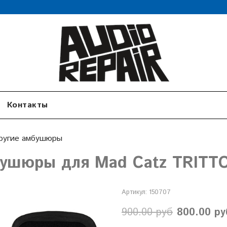
Контакты
ругие амбушюры
ушюры для Mad Catz TRITT
Артикул:
150707
900.00 руб
800.00 ру