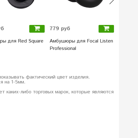
уб
779 руб
939 ру
ы для Red Square
Амбушюры для Focal Listen
Амбушю
Professional
F.R.E.Q.
показывать фактический цвет изделия.
я на 1-5мм.
еет каких-либо торговых марок, которые являются