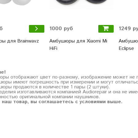
1000 руб
1249 р
б
Амбушюры для Xiaomi Mi
Амбушюр
ы для Brainwavz
HiFi
Eclipse
ие!
торы отображают цвет по-разному, изображение может не 
шюры имеют погрешность при измерении и могут отличатьс
шюры продаются в количестве 1 пары (2 штуки).
зделия изготавливаются компанией Audiorepair и она не им
нностью оригинальной компании наушников.
 наш товар, вы соглашаетесь с условиями выше.