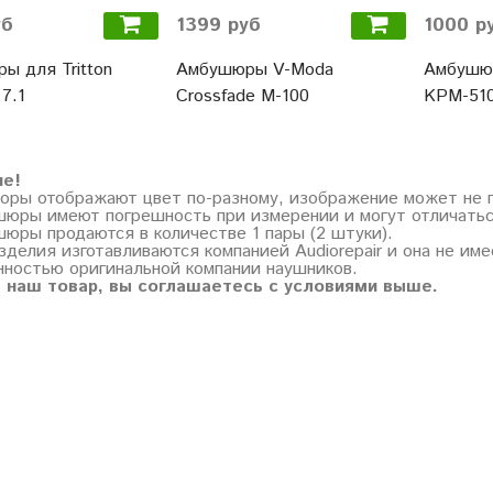
уб
1399 руб
1000 р
ы для Tritton
Амбушюры V-Moda
Амбушю
7.1
Crossfade M-100
KPM-51
ие!
торы отображают цвет по-разному, изображение может не 
шюры имеют погрешность при измерении и могут отличатьс
шюры продаются в количестве 1 пары (2 штуки).
зделия изготавливаются компанией Audiorepair и она не им
нностью оригинальной компании наушников.
 наш товар, вы соглашаетесь с условиями выше.