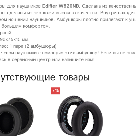
ы для наушников
Edifier W820NB.
Сделана из качественны
ы сделаны из эко-кожи высокого качества. Внутри находитс
ном ношении наушников. Амбушюры плотно прилегают к уша
с большим комфортом.
ерный.
 90х75х15 мм.
во: 1 пара (2 амбушюры)
е свои наушники с помощью этих амбушюр! Если вы не знае
есь в сервисный центр или напишите нам!
утствующие товары
7%