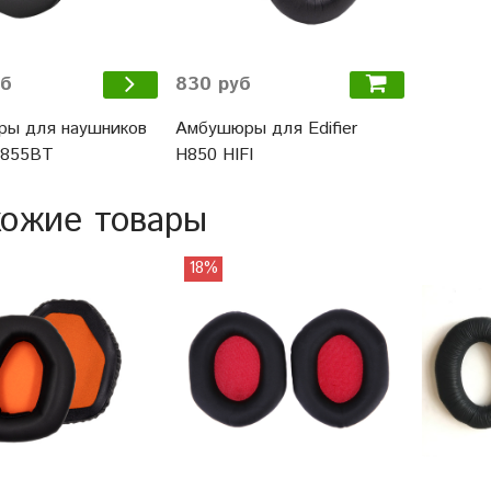
830 руб
уб
Амбушюры для Edifier
ы для наушников
H850 HIFI
 W855BT
ожие товары
18%