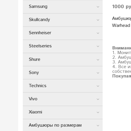
1000 р
Samsung
Амбушюр
Skullcandy
Warhead 
Sennheiser
Steelseries
Вниман
1. Мони
2. Амбу
Shure
3. Амбу
4. Все и
собстве
Sony
Покупая
Technics
Vivo
Xiaomi
Амбушюры по размерам