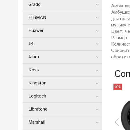
Grado
Амбушюр
Амбушюр
HiFiMAN
длитель
музыку 
Huawei
Цвет: ч
Размер:
JBL
Количест
Обновит
Jabra
обратит
Koss
Соп
Kingston
6%
Logitech
Libratone
Marshall