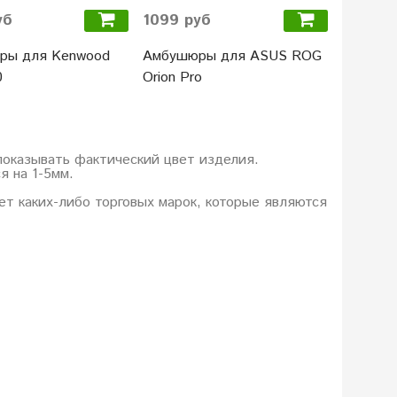
уб
1099 руб
1099 р
ры для Kenwood
Амбушюры для ASUS ROG
Амбушю
0
Orion Pro
Centurio
показывать фактический цвет изделия.
я на 1-5мм.
еет каких-либо торговых марок, которые являются