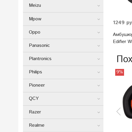
Meizu
Mpow
1249 р
Oppo
Амбушюр
Edifier
Panasonic
Пох
Plantronics
Philips
9%
Pioneer
QCY
Razer
Realme