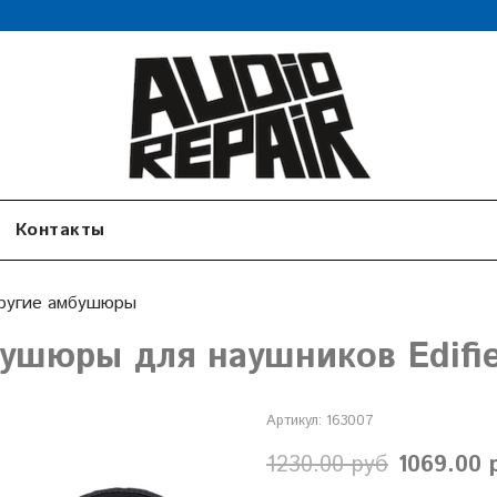
Контакты
ругие амбушюры
ушюры для наушников Edifi
Артикул:
163007
1230.00 руб
1069.00 