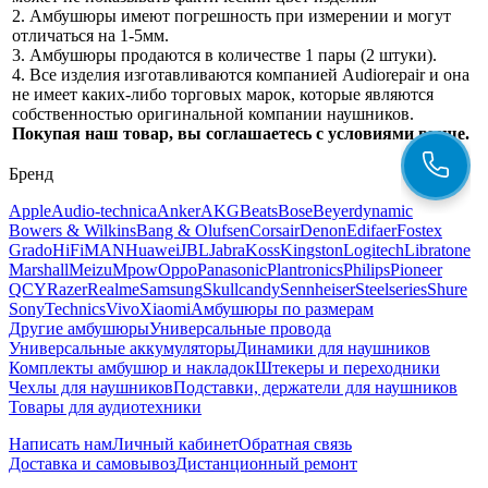
2. Амбушюры имеют погрешность при измерении и могут
отличаться на 1-5мм.
3. Амбушюры продаются в количестве 1 пары (2 штуки).
4. Все изделия изготавливаются компанией Audiorepair и она
не имеет каких-либо торговых марок, которые являются
собственностью оригинальной компании наушников.
Покупая наш товар, вы соглашаетесь с условиями выше.
Бренд
Apple
Audio-technica
Anker
AKG
Beats
Bose
Beyerdynamic
Bowers & Wilkins
Bang & Olufsen
Corsair
Denon
Edifaer
Fostex
Grado
HiFiMAN
Huawei
JBL
Jabra
Koss
Kingston
Logitech
Libratone
Marshall
Meizu
Mpow
Oppo
Panasonic
Plantronics
Philips
Pioneer
QCY
Razer
Realme
Samsung
Skullcandy
Sennheiser
Steelseries
Shure
Sony
Technics
Vivo
Xiaomi
Амбушюры по размерам
Другие амбушюры
Универсальные провода
Универсальные аккумуляторы
Динамики для наушников
Комплекты амбушюр и накладок
Штекеры и переходники
Чехлы для наушников
Подставки, держатели для наушников
Товары для аудиотехники
Написать нам
Личный кабинет
Обратная связь
Доставка и самовывоз
Дистанционный ремонт