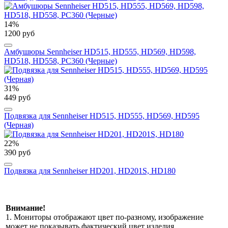
14%
1200 руб
Амбушюры Sennheiser HD515, HD555, HD569, HD598,
HD518, HD558, PC360 (Черные)
31%
449 руб
Подвязка для Sennheiser HD515, HD555, HD569, HD595
(Черная)
22%
390 руб
Подвязка для Sennheiser HD201, HD201S, HD180
Внимание!
1. Мониторы отображают цвет по-разному, изображение
может не показывать фактический цвет изделия.