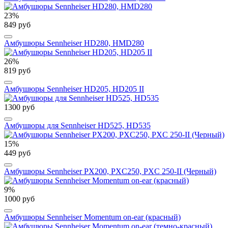
23%
849 руб
Амбушюры Sennheiser HD280, HMD280
26%
819 руб
Амбушюры Sennheiser HD205, HD205 II
1300 руб
Амбушюры для Sennheiser HD525, HD535
15%
449 руб
Амбушюры Sennheiser PX200, PXC250, PXC 250-II (Черный)
9%
1000 руб
Амбушюры Sennheiser Momentum on-ear (красный)