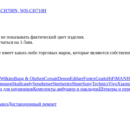
-CH700N, WH-CH710H
не показывать фактический цвет изделия.
аться на 1-5мм.
 не имеет каких-либо торговых марок, которые являются собств
Wilkins
Bang & Olufsen
Corsair
Denon
Edifaer
Fostex
Grado
HiFiMAN
H
msung
Skullcandy
Sennheiser
Steelseries
Shure
Sony
Technics
Vivo
Xiaom
и для наушников
Комплекты амбушюр и накладок
Штекеры и пер
ывоз
Дистанционный ремонт