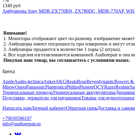
7%
1349 руб
Амбушюры Sony MDR-ZX770BN, ZX780DC, MDR-770AP, WH
Внимание!
1. Мониторы отображают цвет по-разному, изображение может 
2. Амбушюры имеют погрешность при измерении и могут отлич
3. Амбушюры продаются в количестве 1 пары (2 штуки).
4. Все изделия изготавливаются компанией Audiorepair и она
Покупая наш товар, вы соглашаетесь с условиями выше.
Бренд
Apple
Audio-technica
Anker
AKG
Beats
Bose
Beyerdynamic
Bowers & 
Mpow
Oppo
Panasonic
Plantronics
Philips
Pioneer
QCY
Razer
Realme
Sa
Универсальные провода
Универсальные аккумуляторы
Динамик
Подставки, держатели для наушников
Товары для аудиотехники
Написать нам
Личный кабинет
Обратная связь
Доставка и самов
+79030596197
info@audiorepair.ru