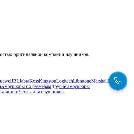
енностью оригинальной компании наушников.
uawei
JBL
Jabra
Koss
Kingston
Logitech
Libratone
Marshall
Meizu
i
Амбушюры по размерам
Другие амбушюры
еходники
Чехлы для наушников