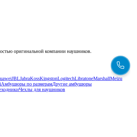
енностью оригинальной компании наушников.
uawei
JBL
Jabra
Koss
Kingston
Logitech
Libratone
Marshall
Meizu
i
Амбушюры по размерам
Другие амбушюры
еходники
Чехлы для наушников