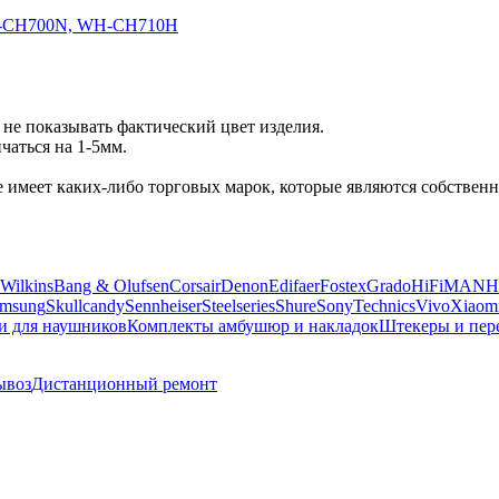
-CH700N, WH-CH710H
не показывать фактический цвет изделия.
аться на 1-5мм.
 не имеет каких-либо торговых марок, которые являются собств
Wilkins
Bang & Olufsen
Corsair
Denon
Edifaer
Fostex
Grado
HiFiMAN
H
msung
Skullcandy
Sennheiser
Steelseries
Shure
Sony
Technics
Vivo
Xiaom
и для наушников
Комплекты амбушюр и накладок
Штекеры и пер
ывоз
Дистанционный ремонт