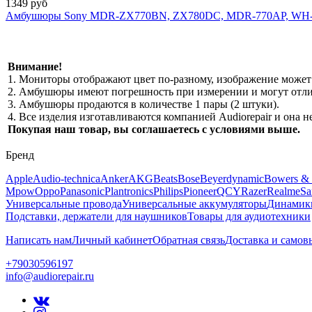
1349 руб
Амбушюры Sony MDR-ZX770BN, ZX780DC, MDR-770AP, WH
Внимание!
1. Мониторы отображают цвет по-разному, изображение может 
2. Амбушюры имеют погрешность при измерении и могут отлич
3. Амбушюры продаются в количестве 1 пары (2 штуки).
4. Все изделия изготавливаются компанией Audiorepair и она
Покупая наш товар, вы соглашаетесь с условиями выше.
Бренд
Apple
Audio-technica
Anker
AKG
Beats
Bose
Beyerdynamic
Bowers & 
Mpow
Oppo
Panasonic
Plantronics
Philips
Pioneer
QCY
Razer
Realme
Sa
Универсальные провода
Универсальные аккумуляторы
Динамик
Подставки, держатели для наушников
Товары для аудиотехники
Написать нам
Личный кабинет
Обратная связь
Доставка и самов
+79030596197
info@audiorepair.ru