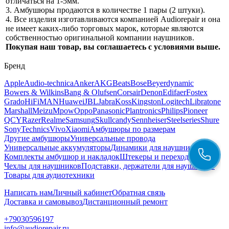
отличаться на 1-5мм.
3. Амбушюры продаются в количестве 1 пары (2 штуки).
4. Все изделия изготавливаются компанией Audiorepair и она
не имеет каких-либо торговых марок, которые являются
собственностью оригинальной компании наушников.
Покупая наш товар, вы соглашаетесь с условиями выше.
Бренд
Apple
Audio-technica
Anker
AKG
Beats
Bose
Beyerdynamic
Bowers & Wilkins
Bang & Olufsen
Corsair
Denon
Edifaer
Fostex
Grado
HiFiMAN
Huawei
JBL
Jabra
Koss
Kingston
Logitech
Libratone
Marshall
Meizu
Mpow
Oppo
Panasonic
Plantronics
Philips
Pioneer
QCY
Razer
Realme
Samsung
Skullcandy
Sennheiser
Steelseries
Shure
Sony
Technics
Vivo
Xiaomi
Амбушюры по размерам
Другие амбушюры
Универсальные провода
Универсальные аккумуляторы
Динамики для наушников
Комплекты амбушюр и накладок
Штекеры и переходники
Чехлы для наушников
Подставки, держатели для наушников
Товары для аудиотехники
Написать нам
Личный кабинет
Обратная связь
Доставка и самовывоз
Дистанционный ремонт
+79030596197
info@audiorepair.ru