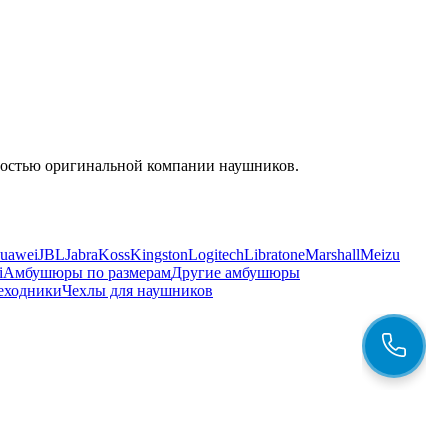
енностью оригинальной компании наушников.
uawei
JBL
Jabra
Koss
Kingston
Logitech
Libratone
Marshall
Meizu
i
Амбушюры по размерам
Другие амбушюры
еходники
Чехлы для наушников