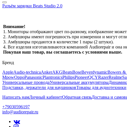
Разъём зарядки Beats Studio 2.0
Внимание!
1. Мониторы отображают цвет по-разному, изображение может 
2. Амбушюры имеют погрешность при измерении и могут отлич
3. Амбушюры продаются в количестве 1 пары (2 штуки).
4. Все изделия изготавливаются компанией Audiorepair и она
Покупая наш товар, вы соглашаетесь с условиями выше.
Бренд
Apple
Audio-technica
Anker
AKG
Beats
Bose
Beyerdynamic
Bowers & 
Mpow
Oppo
Panasonic
Plantronics
Philips
Pioneer
QCY
Razer
Realme
Sa
Универсальные провода
Универсальные аккумуляторы
Динамик
Подставки, держатели для наушников
Товары для аудиотехники
Написать нам
Личный кабинет
Обратная связь
Доставка и самов
+79030596197
info@audiorepair.ru