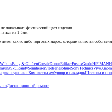
не показывать фактический цвет изделия.
аться на 1-5мм.
 не имеет каких-либо торговых марок, которые являются собств
Wilkins
Bang & Olufsen
Corsair
Denon
Edifaer
Fostex
Grado
HiFiMAN
H
msung
Skullcandy
Sennheiser
Steelseries
Shure
Sony
Technics
Vivo
Xiaom
и для наушников
Комплекты амбушюр и накладок
Штекеры и пер
ывоз
Дистанционный ремонт