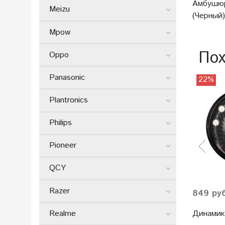
Амбушюр
Meizu
(Черный)
Mpow
Пох
Oppo
Panasonic
22%
Plantronics
Philips
Pioneer
QCY
Razer
849 ру
Динамик 
Realme