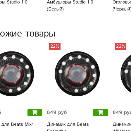
ы Studio 1.0
Амбушюры Studio 1.0
Оголовье
(Белый)
(Черный
ожие товары
22%
22%
б
849 руб
849 ру
для Beats Mixr
Динамик для Beats
Динамик