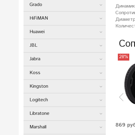
Grado
Динамик
Сопроти
HiFiMAN
Диаметр
Количест
Huawei
Соп
JBL
28%
Jabra
Koss
Kingston
Logitech
Libratone
869 ру
Marshall