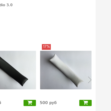
dio 3.0
17%
6%
б
500 руб
2490 р