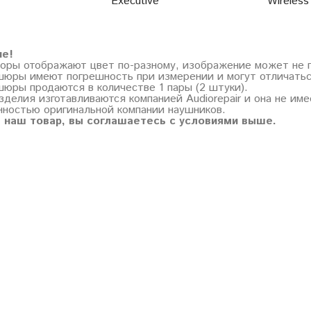
Executive
Wireless
ие!
торы отображают цвет по-разному, изображение может не 
шюры имеют погрешность при измерении и могут отличатьс
шюры продаются в количестве 1 пары (2 штуки).
зделия изготавливаются компанией Audiorepair и она не им
нностью оригинальной компании наушников.
 наш товар, вы соглашаетесь с условиями выше.