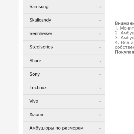
Samsung
Skullcandy
Вниман
1. Мони
2. Амбу
Sennheiser
3. Амбу
4. Все и
Steelseries
собстве
Покупая
Shure
Sony
Technics
Vivo
Xiaomi
Амбушюры по размерам