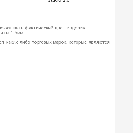
Studio 2.0
Studio 2
показывать фактический цвет изделия.
я на 1-5мм.
еет каких-либо торговых марок, которые являются