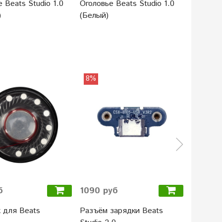
 Beats Studio 1.0
Оголовье Beats Studio 1.0
Дуга к 
)
(Белый)
Studio 3
«дерзки
8%
22%
б
1090 руб
699 ру
 для Beats
Разъём зарядки Beats
Провод 